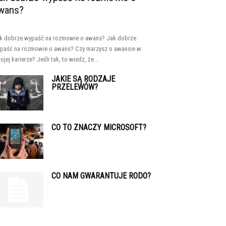
wans?
k dobrze wypaść na rozmowie o awans? Jak dobrze
paść na rozmowie o awans? Czy marzysz o awansie w
ojej karierze? Jeśli tak, to wiedz, że...
JAKIE SĄ RODZAJE
PRZELEWÓW?
CO TO ZNACZY MICROSOFT?
CO NAM GWARANTUJE RODO?