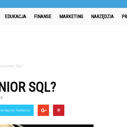
EDUKACJA
FINANSE
MARKETING
NARZĘDZIA
PR
abia junior SQL?
NIOR SQL?
0
ierkaj) na Twitterze