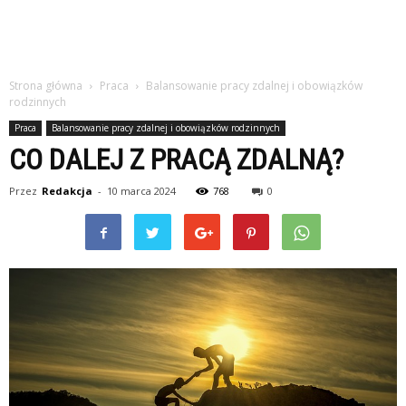
Strona główna
Praca
Balansowanie pracy zdalnej i obowiązków
rodzinnych
Praca
Balansowanie pracy zdalnej i obowiązków rodzinnych
CO DALEJ Z PRACĄ ZDALNĄ?
Przez
Redakcja
-
10 marca 2024
768
0